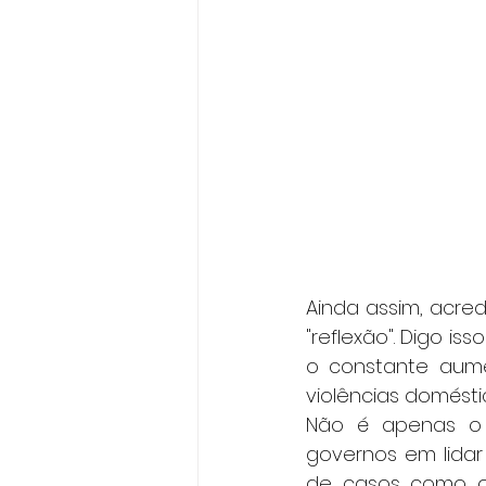
Ainda assim, acred
"reflexão". Digo 
o constante aume
violências domést
Não é apenas o í
governos em lida
de casos como o