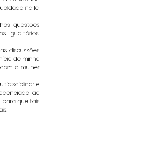
aldade na lei 
has questões 
 igualitários, 
s discussões 
ício de minha 
ocam a mulher 
idisciplinar e 
redenciado ao 
para que tais 
is.