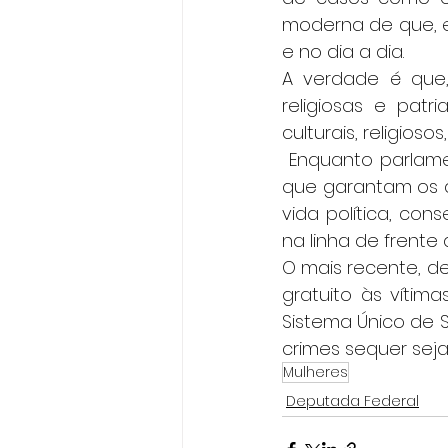
moderna de que, e
e no dia a dia. 
A verdade é que,
religiosas e patri
culturais, religiosos,
 Enquanto parlame
que garantam os di
vida política, co
na linha de frente 
O mais recente, de 
gratuito às vítim
Sistema Único de S
crimes sequer sej
Mulheres
Deputada Federal