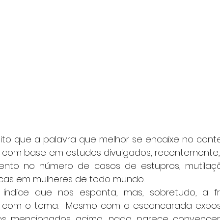
ito que a palavra que melhor se encaixe no contex
isso com base em estudos divulgados, recentemente
nto no número de casos de estupros, mutilaçõe
icas em mulheres de todo mundo.
ndice que nos espanta, mas, sobretudo, a fra
r com o tema.  Mesmo com a escancarada exposi
s mencionados acima, nada parece convencer 