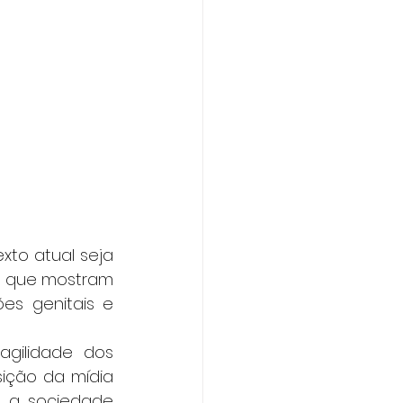
to atual seja 
, que mostram 
s genitais e 
gilidade dos 
ção da mídia 
a sociedade 