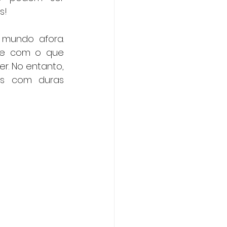
s!
mundo afora. 
de com o que 
r. No entanto, 
s com duras 