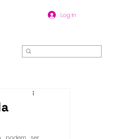
Log In
da
o podem ser 