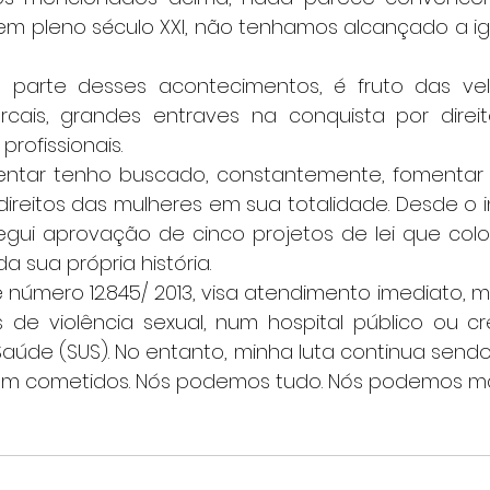
m pleno século XXI, não tenhamos alcançado a igu
 parte desses acontecimentos, é fruto das vel
arcais, grandes entraves na conquista por direitos
 profissionais.
ntar tenho buscado, constantemente, fomentar a
reitos das mulheres em sua totalidade. Desde o in
nsegui aprovação de cinco projetos de lei que col
da sua própria história.
número 12.845/ 2013, visa atendimento imediato, mult
as de violência sexual, num hospital público ou c
aúde (SUS). No entanto, minha luta continua sendo 
am cometidos. Nós podemos tudo. Nós podemos ma