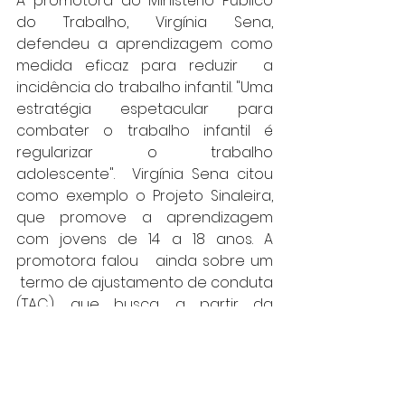
A promotora do Ministério Público 
do Trabalho, Virgínia Sena, 
defendeu a aprendizagem como 
medida eficaz para reduzir  a 
incidência do trabalho infantil. "Uma 
estratégia espetacular para 
combater o trabalho infantil é 
regularizar o trabalho 
adolescente".  Virgínia Sena citou 
como exemplo o Projeto Sinaleira, 
que promove a aprendizagem 
com jovens de 14 a 18 anos. A 
promotora falou   ainda sobre um 
 termo de ajustamento de conduta 
(TAC), que busca, a partir da 
discussão com municípios e a 
concessionária Via Bahia, 
alternativas para eliminar a venda 
de produtos por crianças nas 