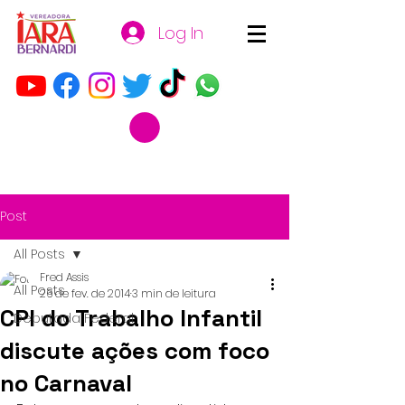
Log In
Post
All Posts
Fred Assis
All Posts
26 de fev. de 2014
3 min de leitura
CPI do Trabalho Infantil
Deputada Federal
discute ações com foco
no Carnaval