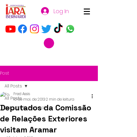
Log In
Post
All Posts
Fred Assis
All Posts
10 de mai. de 2013
2 min de leitura
Deputados da Comissão
Deputada Federal
de Relações Exteriores
visitam Aramar