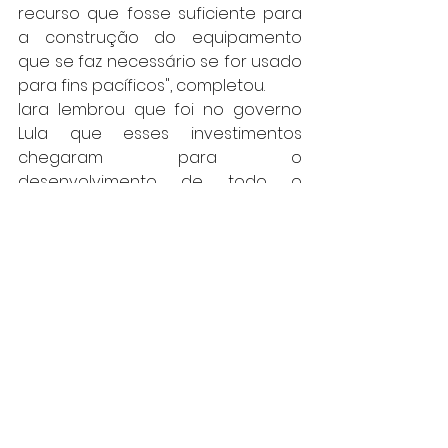
recurso que fosse suficiente para 
a construção do equipamento 
que se faz necessário se for usado 
para fins pacíficos", completou.
Iara lembrou que foi no governo 
Lula que esses investimentos 
chegaram para o 
desenvolvimento de todo o 
projeto. "Agora, a presidenta Dilma 
continua com estes investimentos 
nessa tecnologia que marca, 
dentre outros objetivos, a garantia 
de proteção da costa brasileira".
Região de Sorocaba
Deputada Federal