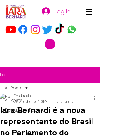
Log In
Post
All Posts
Fred Assis
All Posts
22 de abr. de 2014
1 min de leitura
Iara Bernardi é a nova
Deputada Federal
representante do Brasil
no Parlamento do