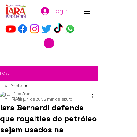
Log In
Post
All Posts
Fred Assis
All Posts
12 de jun. de 2013
2 min de leitura
Iara Bernardi defende
Deputada Federal
que royalties do petróleo
sejam usados na