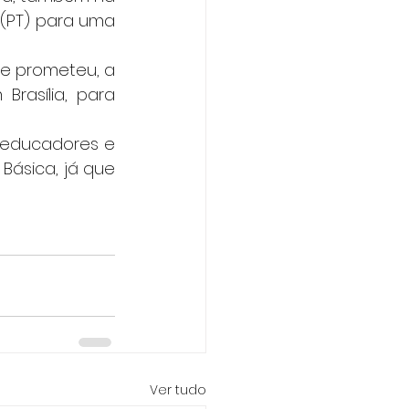
 (PT) para uma 
o e prometeu, a 
asília, para 
 educadores e 
ásica, já que 
Ver tudo