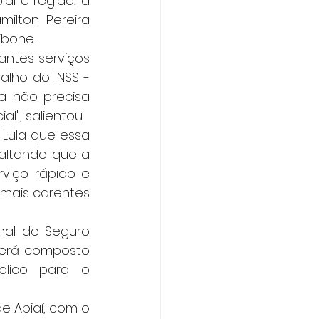
aí e região, a 
lton Pereira 
ibone.
antes serviços 
lho do INSS - 
a não precisa 
l", salientou.
 Lula que essa 
altando que a 
iço rápido e 
mais carentes 
nal do Seguro 
será composto 
lico para o 
de Apiaí, com o 