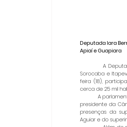
Deputada Iara Bern
Apiaí e Guapiara
          A Deputa
Sorocaba e Itapev
feira (18), parti
cerca de 25 mil ha
            A parlam
presidente da Câm
presenças da supe
Aguiar e do superi