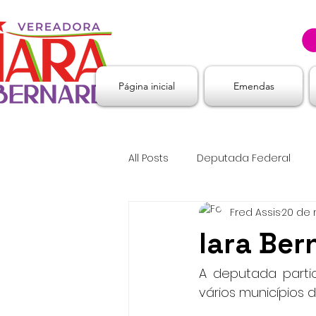
Página inicial
Emendas
All Posts
Deputada Federal
Fred Assis
20 de 
Iara Ber
A deputada parti
vários municípios 