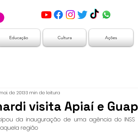
Educação
Cultura
Ações
mai. de 2013
3 min de leitura
nardi visita Apiaí e Gua
cipou da inauguração de uma agência do INSS e
daquela região