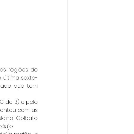
as regiões de 
última sexta-
idade que tem 
PC do B) e pelo 
contou com as 
cina Golbato 
áujo. 