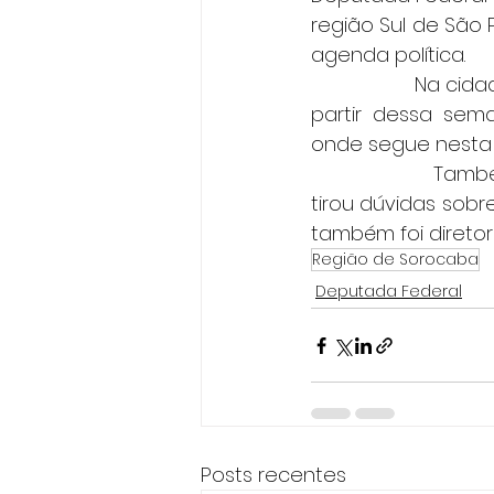
região Sul de São 
agenda política.   
                  Na
partir dessa sema
onde segue nesta t
                 
tirou dúvidas sobr
também foi diretor
Região de Sorocaba
Deputada Federal
Posts recentes