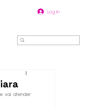
Log In
piara
 vai atender 