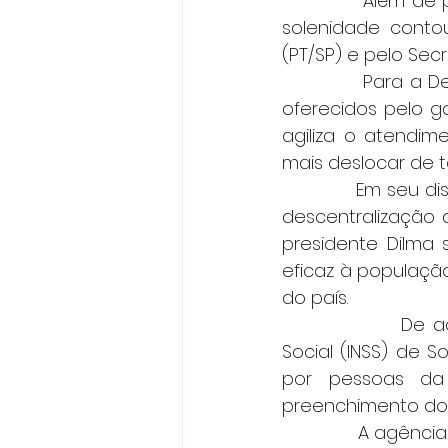
            Além d
solenidade conto
(PT/SP) e pelo Secr
             Para a
oferecidos pelo go
agiliza o atendim
mais deslocar de t
            Em seu
descentralização d
presidente Dilma
eficaz à populaçã
do país. 
              De 
Social (INSS) de 
por pessoas da 
preenchimento dos 
               A agê