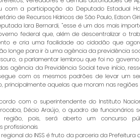
e prefeitos, vereadores e demais autoridades de Api
u com a participação do Deputado Estadual Hami
etário de Recursos Hídricos de São Paulo, Edson Gir
 Deputada Iara Bernardi, "esse é um dos mais import
verno federal que, além de descentralizar o traba
ento e cria uma facilidade ao cidadão que agor
ão longe para ir à uma agência da previdência socia
 disscuro, a parlamentar lembrou que foi no governo
as agência da Previdência Social teve início, ress
 segue com os mesmos padrões de levar um serv
o, principalmente aquelas que moram nas regiões 
acordo com o superintendente do Instituto Nacio
Sorocaba, Décio Araújo, o quadro de funcionários 
região, pois, será aberto um concurso púb
profissionais.
ncia regional do INSS é fruto da parceria da Prefeitura 