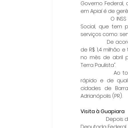
Governo Federal, a
em Apiaí é de gerê
               O IN
Social, que tem p
serviços como: serv
                De
de R$ 1,4 milhão 
no mês de abril p
Terra Paulista".
                A
rápido e de qual
cidades de Barra 
Adrianópolis (PR).
Visita à Guapiara
                 De
Deputada Federal 