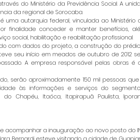
través do Ministério da Previdência Social. A unid
ncia da regional de Sorocaba.
SS é uma autarquia federal, vinculada ao Ministério 
or finalidade conceder e manter benefícios, al
iço social, habilitação e reabilitação profissional.
 acordo com dados do projeto, a construção do prédi
e teve seu início em meados de outubro de 2012 s
assado. A empresa responsável pelas obras é a 
o todo, serão aproximadamente 150 mil pessoas que
idade às informações e serviços do segmento, 
do Chapéu, Itaóca, Itapirapuã Paulista, Iporan
pois de acompanhar a inauguração ao novo posto do IN
Iara Bernardi esteve visitando a cidade de Guapia