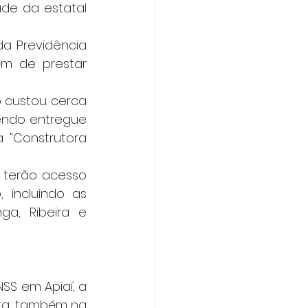
ade da estatal 
da Previdência 
ém de prestar 
o custou cerca 
endo entregue 
"Construtora 
 terão acesso 
incluindo as 
ga, Ribeira e 
SS em Apiaí, a 
ra, também na 