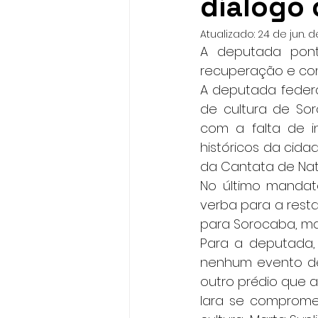
diálogo 
Atualizado:
24 de jun. 
A deputada pont
recuperação e con
A deputada federal
de cultura de So
com a falta de i
históricos da cida
da Cantata de Nata
No último mandat
verba para a rest
para Sorocaba, mas 
Para a deputada,
nenhum evento de
outro prédio que a
Iara se compromet