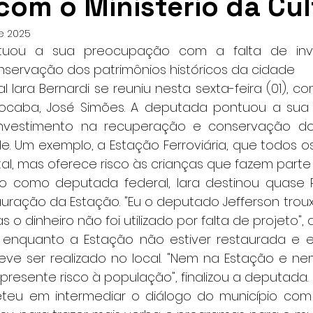
com o Ministério da Cu
de 2025
uou a sua preocupação com a falta de inve
servação dos patrimônios históricos da cidade
 Iara Bernardi se reuniu nesta sexta-feira (01), co
rocaba, José Simões. A deputada pontuou a sua
nvestimento na recuperação e conservação dos
de. Um exemplo, a Estação Ferroviária, que todos o
l, mas oferece risco às crianças que fazem parte
o como deputada federal, Iara destinou quase R
auração da Estação. "Eu o deputado Jefferson trou
o dinheiro não foi utilizado por falta de projeto", d
 enquanto a Estação não estiver restaurada e e
ve ser realizado no local. "Nem na Estação e n
presente risco à população", finalizou a deputada.
eu em intermediar o diálogo do município com a