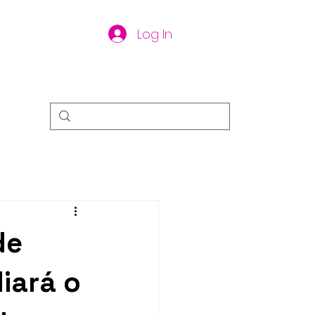
Log In
de
iará o