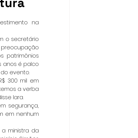
ltura
stimento na 
m o secretário 
 preocupação 
 patrimônios 
s anos é palco 
 do evento.
$ 300 mil em 
xemos a verba 
isse Iara.
m segurança, 
em em nenhum 
 ministra da 