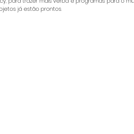
licy, para trazer mais verba e programas para o mun
ojetos já estão prontos.