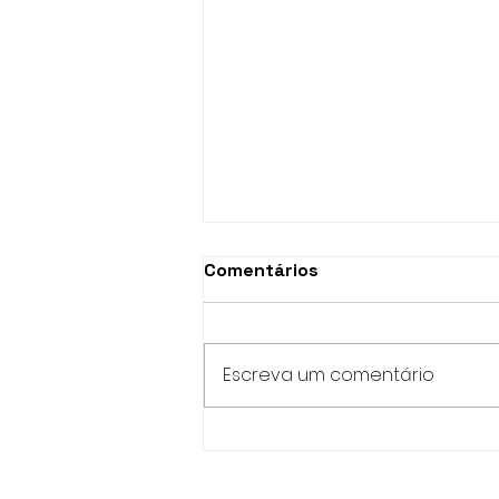
Comentários
Escreva um comentário
Deputada Iara destina R$
800 mil para o Mosteiro de
São Bento