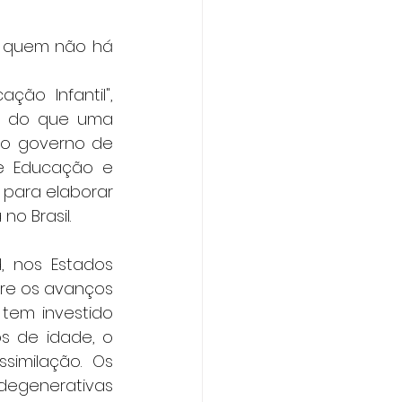
a quem não há 
ão Infantil", 
is do que uma 
do governo de 
e Educação e 
para elaborar 
no Brasil.
 nos Estados 
re os avanços 
em investido 
 de idade, o 
imilação. Os 
egenerativas 