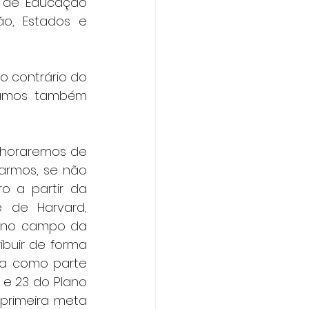
l de Educação 
o, Estados e 
 contrário do 
íamos também 
lhoraremos de 
rmos, se não 
 a partir da 
 de Harvard, 
s no campo da 
buir de forma 
a como parte 
e 23 do Plano 
primeira meta 