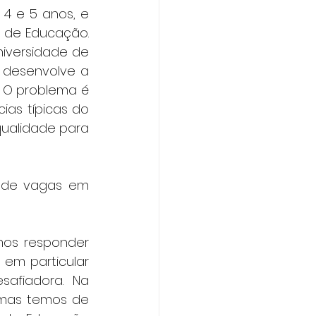
4 e 5 anos, e 
l de Educação. 
iversidade de 
 desenvolve a 
 O problema é 
as típicas do 
ualidade para 
 de vagas em 
mos responder 
em particular 
safiadora. Na 
 mas temos de 