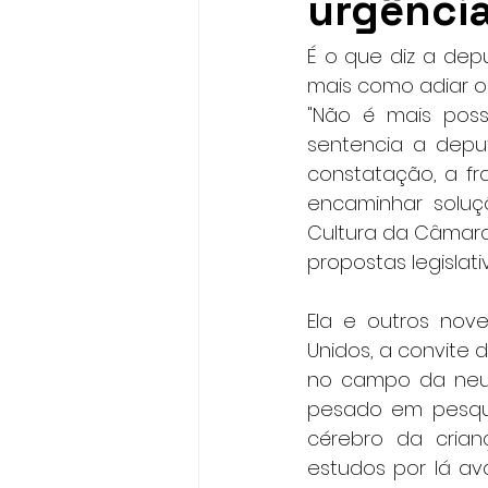
urgênci
É o que diz a dep
mais como adiar o
"Não é mais possí
sentencia a deput
constatação, a fr
encaminhar soluç
Cultura da Câmara
propostas legislati
Ela e outros nove
Unidos, a convite 
no campo da neur
pesado em pesquis
cérebro da crian
estudos por lá av