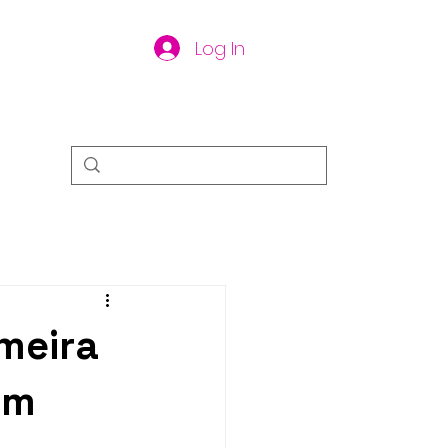
Log In
meira
om