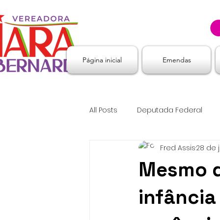
Página inicial
Emendas
All Posts
Deputada Federal
Fred Assis
28 de j
Mesmo di
infância