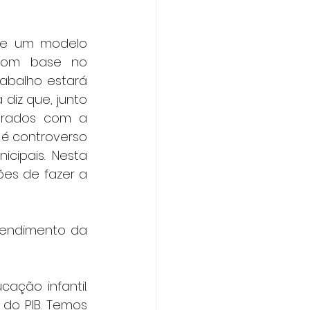
 de um modelo 
 Com base no 
abalho estará 
iz que, junto 
urados com a 
é controverso 
ipais. Nesta 
ões de fazer a 
tendimento da 
ção infantil. 
do PIB. Temos 