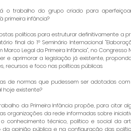
 o trabalho do grupo criado para aperfeiçoar 
 à primeira infância?
stas políticas para estruturar definitivamente a pri
ório final do 1º Seminário Internacional "Elaboraç
 Marco Legal da Primeira Infância", no Congresso N
er e aprimorar a legislação já existente, propond
, recursos e foco nas políticas públicas.
eias de normas que pudessem ser adotadas com o
l hoje existente?
rabalho da Primeira Infância propõe, para citar al
s organizações da rede informadas sobre iniciativa
 o conhecimento técnico, político e social da art
o da opinião pública e na configuração das polític