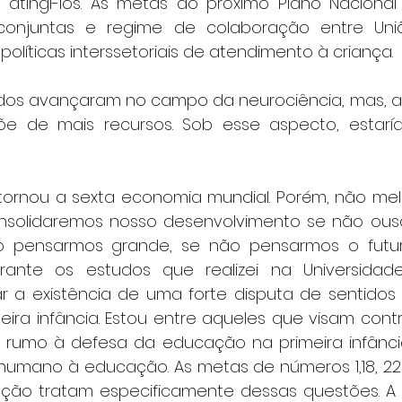
 atingi-los. As metas do próximo Plano Naciona
onjuntas e regime de colaboração entre Uniã
políticas interssetoriais de atendimento à criança.
idos avançaram no campo da neurociência, mas, ao
spõe de mais recursos. Sob esse aspecto, estar
se tornou a sexta economia mundial. Porém, não me
nsolidaremos nosso desenvolvimento se não ousa
o pensarmos grande, se não pensarmos o futuro
rante os estudos que realizei na Universidade
car a existência de uma forte disputa de sentido
ra infância. Estou entre aqueles que visam contri
 rumo à defesa da educação na primeira infânci
o humano à educação. As metas de números 1,18, 22 
ção tratam especificamente dessas questões. A 