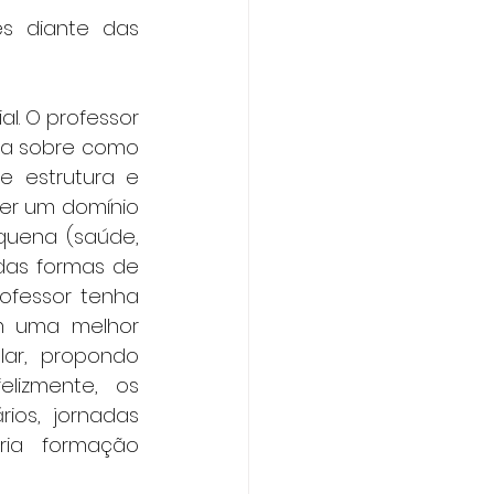
 diante das 
l. O professor 
ca sobre como 
 estrutura e 
ter um domínio 
quena (saúde, 
 das formas de 
ofessor tenha 
m uma melhor 
ar, propondo 
lizmente, os 
ios, jornadas 
ia formação 