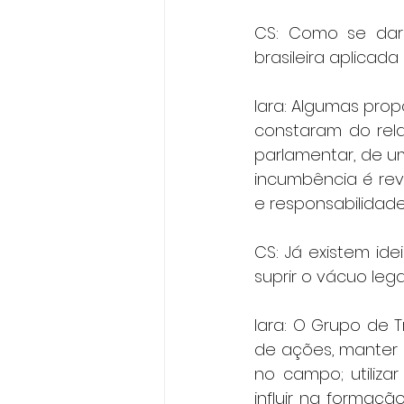
CS: Como se dará
brasileira aplicada
Iara: Algumas propo
constaram do relat
parlamentar, de um
incumbência é rev
e responsabilidades
CS: Já existem id
suprir o vácuo lega
Iara: O Grupo de T
de ações, manter a
no campo; utilizar
influir na formaçã