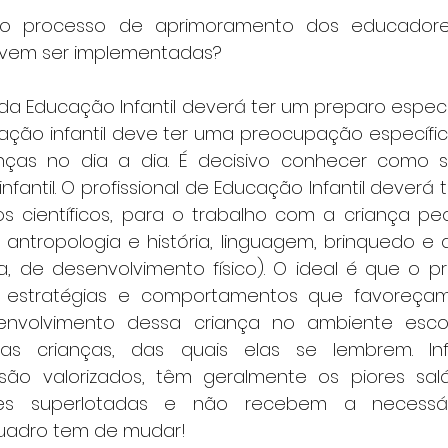
 processo de aprimoramento dos educadores
vem ser implementadas?
l da Educação Infantil deverá ter um preparo especia
ção infantil deve ter uma preocupação específi
nças no dia a dia. É decisivo conhecer como se
nfantil. O profissional de Educação Infantil deverá 
 científicos, para o trabalho com a criança pe
a, antropologia e história, linguagem, brinquedo e
 de desenvolvimento físico). O ideal é que o pr
, estratégias e comportamentos que favoreça
nvolvimento dessa criança no ambiente escol
as crianças, das quais elas se lembrem. Infe
 são valorizados, têm geralmente os piores salár
sses superlotadas e não recebem a necessár
quadro tem de mudar!