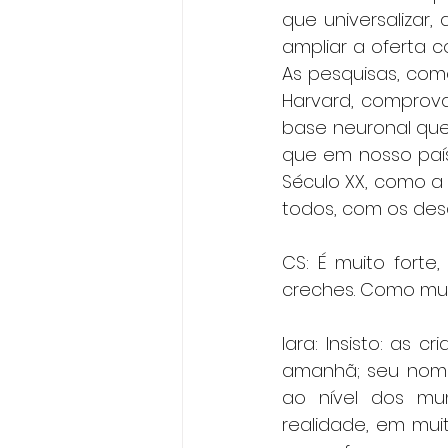
que universalizar,
ampliar a oferta c
As pesquisas, com
Harvard, comprova
base neuronal que
que em nosso país
Século XX, como a
todos, com os desa
CS: É muito fort
creches. Como mu
Iara: Insisto: as
amanhã; seu nome é
ao nível dos muni
realidade, em mui