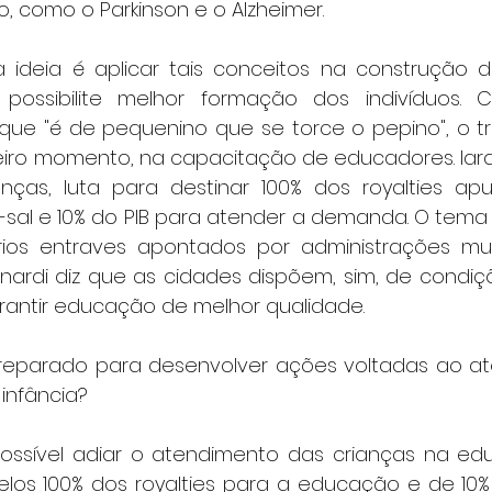
, como o Parkinson e o Alzheimer.
 a ideia é aplicar tais conceitos na construção
possibilite melhor formação dos indivíduos.
ue "é de pequenino que se torce o pepino", o tr
iro momento, na capacitação de educadores. Iara d
nças, luta para destinar 100% dos royalties ap
-sal e 10% do PIB para atender a demanda. O tema 
os entraves apontados por administrações munic
ernardi diz que as cidades dispõem, sim, de condiç
rantir educação de melhor qualidade.
 preparado para desenvolver ações voltadas ao a
infância?
ossível adiar o atendimento das crianças na educa
elos 100% dos royalties para a educação e de 10% 