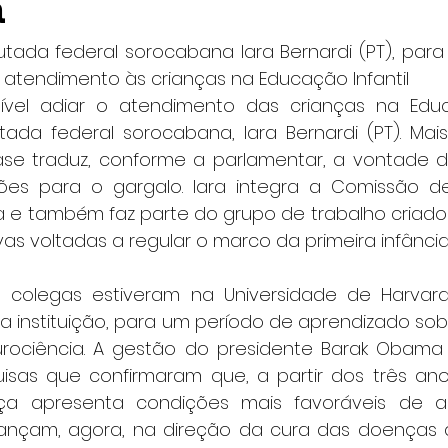
a
utada federal sorocabana Iara Bernardi (PT), par
 atendimento às crianças na Educação Infantil
vel adiar o atendimento das crianças na Educaç
ada federal sorocabana, Iara Bernardi (PT). Ma
ase traduz, conforme a parlamentar, a vontade 
ões para o gargalo. Iara integra a Comissão d
 e também faz parte do grupo de trabalho criado 
vas voltadas a regular o marco da primeira infância 
 colegas estiveram na Universidade de Harvard,
da instituição, para um período de aprendizado sob
ociência. A gestão do presidente Barak Obama t
as que confirmaram que, a partir dos três anos
ça apresenta condições mais favoráveis de ass
ançam, agora, na direção da cura das doenças d