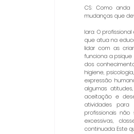
CS: Como anda o
mudanças que de
Iara: O profissiona
que atua na educa
lidar com as cria
funciona a psique i
dos conhecimentos
higiene, psicologi
expressão humana,
algumas atitudes
aceitação e dese
atividades para 
profissionais não
excessivas, cla
continuada. Este 