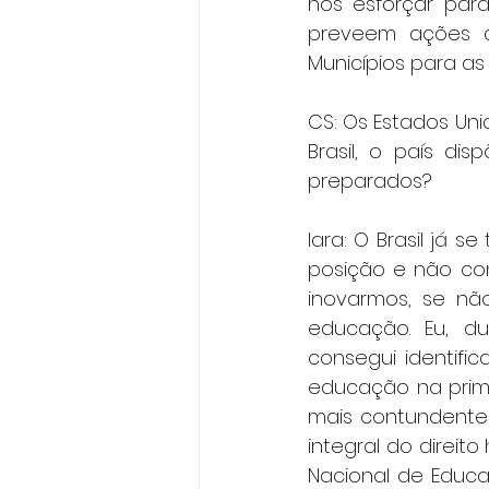
nos esforçar para
preveem ações c
Municípios para as 
CS: Os Estados Un
Brasil, o país di
preparados?
Iara: O Brasil já 
posição e não co
inovarmos, se nã
educação. Eu, du
consegui identifi
educação na primei
mais contundente
integral do direit
Nacional de Educa