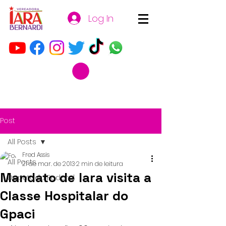
Log In
Post
All Posts
Fred Assis
All Posts
21 de mar. de 2013
2 min de leitura
Mandato de Iara visita a
Deputada Federal
Classe Hospitalar do
Gpaci